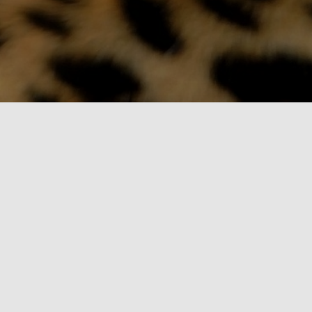
Proyecto "Especies Endémicas"
Consiste en que los alumnos realicen una
investigación documental y apliquen sus
conocimientos sobre la biodiversidad en su Estado
y/o región, además deberán plantear, desarrollar y
evaluar alternativas para conservar las especies
endémicas con base en el análisis de la