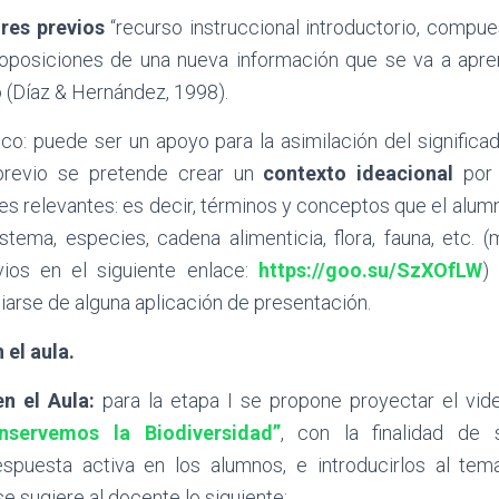
res previos
“recurso instruccional introductorio, compue
oposiciones de una nueva información que se va a apre
 (Díaz & Hernández, 1998).
ico: puede ser un apoyo para la asimilación del signific
previo se pretende crear un
contexto ideacional
por 
es relevantes: es decir, términos y conceptos que el alu
stema, especies, cadena alimenticia, flora, fauna, etc. 
vios en el siguiente enlace:
https://goo.su/SzXOfLW
)
iarse de alguna aplicación de presentación.
 el aula.
en el Aula:
para la etapa I se propone proyectar el vid
nservemos la Biodiversidad”
, con la finalidad de s
spuesta activa en los alumnos, e introducirlos al tem
se sugiere al docente lo siguiente: