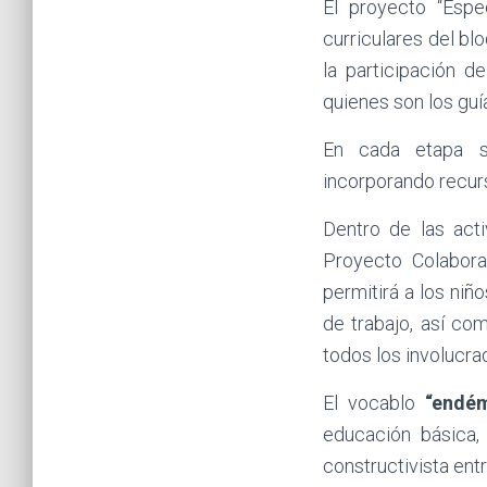
El proyecto “Esp
curriculares del bl
la participación 
quienes son los guí
En cada etapa se
incorporando recurs
Dentro de las act
Proyecto Colabora
permitirá a los niñ
de trabajo, así co
todos los involucra
El vocablo
“endém
educación básica, 
constructivista ent