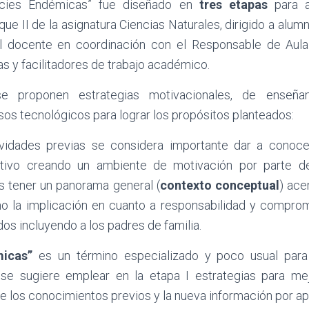
ecies Endémicas” fue diseñado en
tres etapas
para a
oque II de la asignatura Ciencias Naturales, dirigido a alum
del docente en coordinación con el Responsable de Au
as y facilitadores de trabajo académico.
 proponen estrategias motivacionales, de enseñan
os tecnológicos para lograr los propósitos planteados:
ividades previas se considera importante dar a conoce
tivo creando un ambiente de motivación por parte de
os tener un panorama general (
contexto conceptual
) ace
mo la implicación en cuanto a responsabilidad y compr
dos incluyendo a los padres de familia.
icas”
es un término especializado y poco usual para
se sugiere emplear en la etapa I estrategias para mej
re los conocimientos previos y la nueva información por a