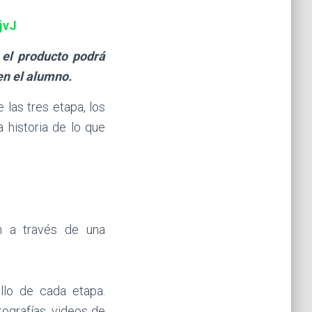
jvJ
 el producto podrá
en el alumno.
 las tres etapa, los
a historia de lo que
án a través de una
llo de cada etapa.
tografías, videos de