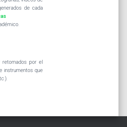
 generados de cada
cas
académico.
r retomados por el
 e instrumentos que
c.).