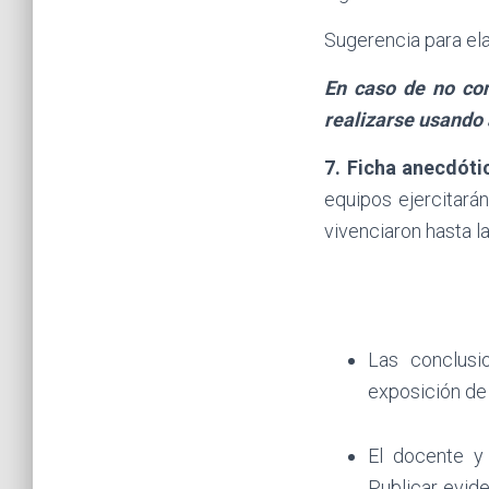
Sugerencia para elab
En caso de no con
realizarse usando 
7. Ficha anecdóti
equipos ejercitarán
vivenciaron hasta l
Las conclusi
exposición de
El docente y
Publicar evide